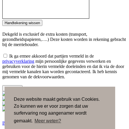
Handtekening wissen
Dekgeld is exclusief de extra kosten (transport,
gezondheidspapieren,….) Deze kosten worden in rekening gebracht
bij de merriehouder.
Ik ga ermee akkoord dat partijen vermeld in de
privacyverklaring
mijn persoonlijke gegevens verwerken en
gebruiken voor de hierin vermelde doeleinden en dat ik via de door
mij vermelde kanalen kan worden gecontacteerd. Ik heb kennis
genomen van de dekvoorwaarden.
versturen
Deze website maakt gebruik van Cookies.
Zo kunnen we er voor zorgen dat uw
surfervaring nog aangenamer wordt
gemaakt.
Meer weten?
Back to top