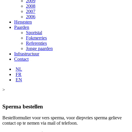
2009
2008
2007
2006
Hengsten
Paarden
Sportstal
Fokmerries
Referenties
Jonge paarden
Infrastructuur
Contact
NL
FR
EN
>
Sperma bestellen
Bestelformulier voor vers sperma, voor diepvries sperma gelieve
contact op te nemen via mail of telefoon.