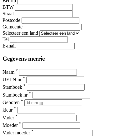
Bedrijf
BTW
Straat
Postcode
Gemeente
Selecteer een land
Tel
E-mail
Gegevens merrie
*
Naam
*
UELN nr
*
Stamboek
*
Stamboek nr
*
Geboren
*
kleur
*
Vader
*
Moeder
*
Vader moeder